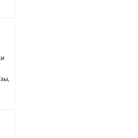
ки
зы,