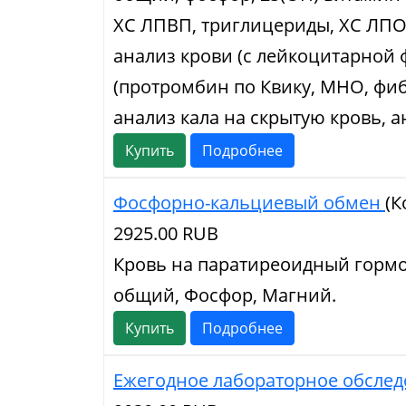
ХС ЛПВП, триглицериды, ХС ЛПО
анализ крови (с лейкоцитарной
(протромбин по Квику, МНО, фи
анализ кала на скрытую кровь, а
Купить
Подробнее
Фосфорно-кальциевый обмен
(К
2925.00 RUB
Кровь на паратиреоидный гормон
общий, Фосфор, Магний.
Купить
Подробнее
Ежегодное лабораторное обсле