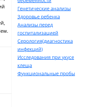
беременности
ий
Генетические анализы
Здоровье ребенка
й,
Анализы перед
iew.
госпитализацией
Серология(диагностика
инфекций)
Исследования при укусе
клеща
й
Функциональные пробы