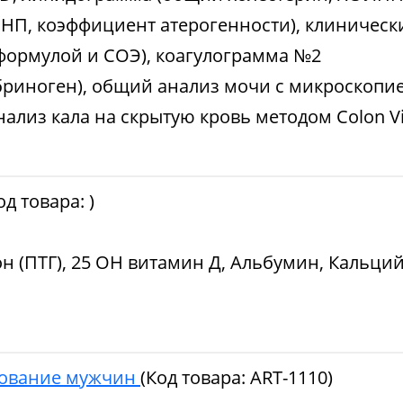
НП, коэффициент атерогенности), клиническ
 формулой и СОЭ), коагулограмма №2
бриноген), общий анализ мочи с микроскопие
нализ кала на скрытую кровь методом Colon V
од товара:
)
 (ПТГ), 25 ОН витамин Д, Альбумин, Кальци
дование мужчин
(Код товара:
ART-1110
)