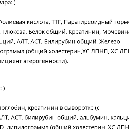
вара:
)
Фолиевая кислота, ТТГ, Паратиреоидный горм
 Глюкоза, Белок общий, Креатинин, Мочевин
ьций, АЛТ, АСТ, Билирубин общий, Железо
ограмма (общий холестерин,ХС ЛПНП, ХС ЛП
ициент атерогенности).
а:
)
моглобин, креатинин в сыворотке (с
АЛТ, АСТ, билирубин общий, альбумин, кальц
 D, липидограмма (общий холестерин, ХС ЛПН