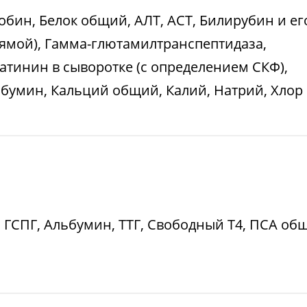
бин, Белок общий, АЛТ, АСТ, Билирубин и ег
ямой), Гамма-глютамилтранспептидаза,
атинин в сыворотке (с определением СКФ),
ьбумин, Кальций общий, Калий, Натрий, Хлор
, ГСПГ, Альбумин, ТТГ, Свободный Т4, ПСА об