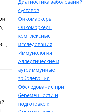
Диагностика заболеваний
суставов
он,
Онкомаркеры
а,
Онкомаркеры
комплексные
ВП,
исследования
Иммунология
Аллергические и
аутоиммунные
заболевания
Обследование при
беременности и
ий
подготовке к
П,