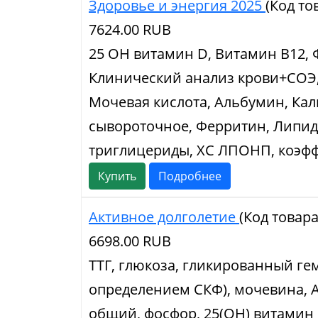
Здоровье и энергия 2025
(Код то
7624.00 RUB
25 ОН витамин D, Витамин В12, 
Клинический анализ крови+СОЭ,
Мочевая кислота, Альбумин, Кал
сывороточное, Ферритин, Липид
триглицериды, ХС ЛПОНП, коэфф
Купить
Подробнее
Активное долголетие
(Код товар
6698.00 RUB
ТТГ, глюкоза, гликированный ге
определением СКФ), мочевина, 
общий, фосфор, 25(ОН) витамин